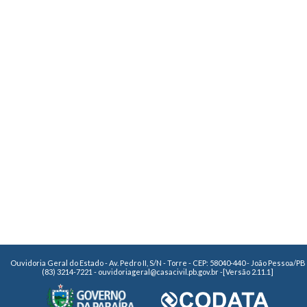
Ouvidoria Geral do Estado - Av. Pedro II, S/N - Torre - CEP: 58040-440 - João Pessoa/PB
(83) 3214-7221 - ouvidoriageral@casacivil.pb.gov.br -
[Versão 2.11.1]