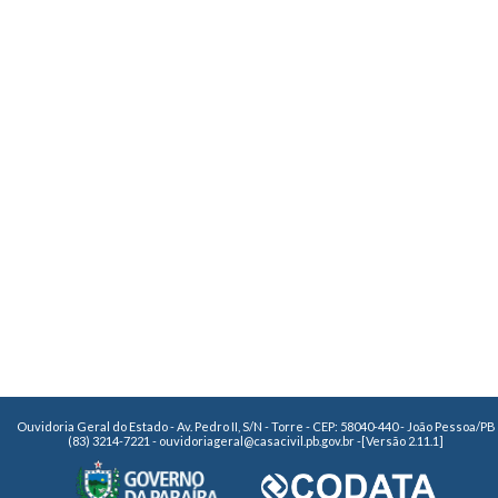
Ouvidoria Geral do Estado - Av. Pedro II, S/N - Torre - CEP: 58040-440 - João Pessoa/PB
(83) 3214-7221 - ouvidoriageral@casacivil.pb.gov.br -
[Versão 2.11.1]